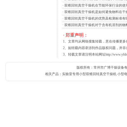
干燥设备 用于减少烟叶、烟梗、烟丝等水
·
双锥回转真空干燥机在节能环保行业的使
流化床等。
·
双锥回转真空干燥机是如何避免物料在干
滚筒式干燥机 主要用于将烟丝、梗丝中的
·
双锥回转真空干燥机的优势及检测标准有
体为倾斜放置的旋转圆筒，传热介质通常为蒸
·
双锥回转真空干燥机对于含有机溶剂的物
丝直接接触传热。筒内壁设置抄板，简单的抄
· 郑重声明：
为辅助热源和主要调节手段，可以明显地提高
1、文章均从网络搜集转载，意在传播更
的蒸发冷却系统使得建筑物外表美观，在炎热
2、如转载内容牵涉到作品版权问题，并非
筑物，宜于与其它冷却技术结合使用。但应注
3、转载文章请注明本站网址http://www.yfdr
４．其它被动冷却技术
除了上面提到的新出现的被动冷却方式，有
版权所有：常州市广博干燥设备有限公
稳，室内温度变化幅度小。但其对建筑物内环
相关产品：
实验室专用小型双锥回转真空干燥机
小型
木给建筑物提供遮荫，也可以辅助其他被动冷