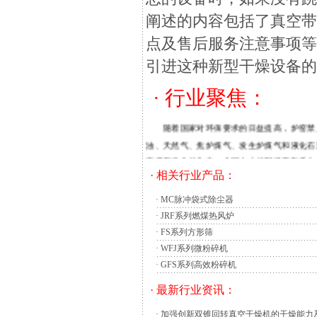
阐述的内容包括了真空
点及售后服务注意事项
引进这种新型干燥设备
摘要：对流化床煤气发生炉的煤气制备工艺流
· 行业聚焦：
技术；应用前景
随着国家对环保要求的日益提高，炉窑禁止
油、天然气、焦炉煤气、发生炉煤气和液化石
床煤气发生炉为主，全国大小炉型已有数千台，
煤气经旋风分离器除尘后，直接供给燃烧炉使
· 相关行业产品：
份有限公司了解到，我国石化行业百万吨乙烯
·
MC脉冲袋式除尘器
收。至此，我国百万吨乙烯工程的三大动力设
·
JRF系列燃煤热风炉
这台20万吨/年聚丙烯大型
挤压造粒机组
·
FS系列方形筛
对二甲苯（PX）、对苯二甲酸（PTA）、聚
·
WFJ系列微粉碎机
尘埃、色素、颗粒、药片、胶囊、农作物、小
·
GFS系列高效粉碎机
通过真空
输送设备
的分离容器产生真空。将物
气与物料，将物料收集在料仓中。旋风分离器
· 最新行业资讯：
闭，输送设备内的压力达到平衡。放料阀开启
·
加强创新双锥回转真空干燥机的干燥能力