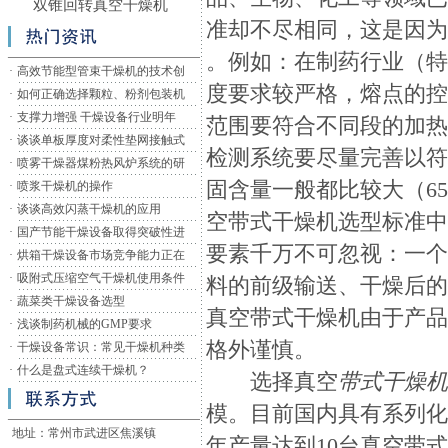
双锥回转真空干燥机
准却不尽相同，这是因
。例如：在制药行业（
·
高效节能型管束干燥机的技术创
度要求较严格，熔点的
·
如何正确选择颗粒、粉剂包装机
·
支撑力增强 干燥设备行业明年
范围要符合不同段的加
·
谈谈单板厚度对柔性垫网接触式
检测系统要尽量完善以符
·
喷雾干燥器煤粉热风炉系统的研
固含量一般都比较大（6
·
喷浆干燥机的操作
·
谈谈高效闪蒸干燥机的应用
空带式干燥机选型标准
·
国产节能干燥设备取得突破性进
要素千万不可忽视：一
·
烘箱干燥设备市场竞争能力正在
·
吸附式压缩空气干燥机使用条件
料的前级输送、干燥后
·
蔬菜类干燥设备选型
真空带式干燥机由于产品
·
浅谈制药机械的GMP要求
格外谨慎。
·
干燥设备常识：常见干燥机种类
·
什么是盘式连续干燥机？
选择真空
带式干燥
模。目前国内具有系列
地址：常州市武进区焦溪镇
年产量达到10台真空带