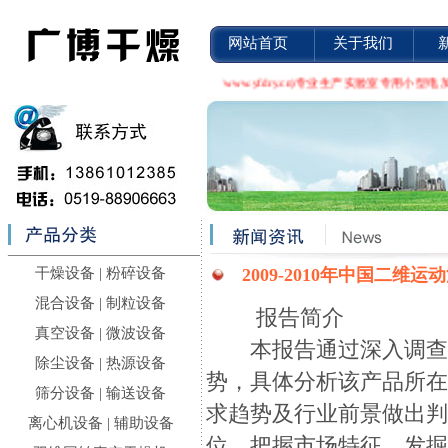
网站首页
关于我们
州市广博干燥设备有限公司(http://www.yfdry.cn)专业生产实验室专用
干燥设备
|
粉碎设备
2009-2010年中国二
混合设备
|
制粒设备
报告简介
真空设备
|
微波设备
本报告通过深入调查分
除尘设备
|
热源设备
势，具体分析该产品所
筛分设备
|
输送设备
求趋势及行业前景做出
离心机设备
|
辅助设备
位，把握市场特征，发