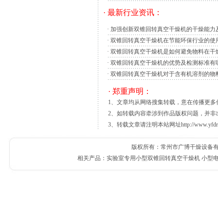
单，以及它的体积也较少的原因，让它的维修
· 最新行业资讯：
生。
双锥回转真空干燥机
的化学清洗就是通过
·
加强创新双锥回转真空干燥机的干燥能力
成的位说时则可以打开，
·
双锥回转真空干燥机在节能环保行业的使
设计时振动部分(机体)不宜过重。因为重址
·
双锥回转真空干燥机是如何避免物料在干
在减轻重址的同时.需要注意机体有一定的刚
·
双锥回转真空干燥机的优势及检测标准有
工作质量都产生一定的影响.目前所设计的振动
·
双锥回转真空干燥机对于含有机溶剂的物
设计时应当考虑:在调节上配重的重量时，不
· 郑重声明：
拆卸，以便能迅速更换筛子。振动频率应当可以调整
1、文章均从网络搜集转载，意在传播更
2、如转载内容牵涉到作品版权问题，并非
3、转载文章请注明本站网址http://www.yfdr
版权所有：常州市广博干燥设备有限公
相关产品：
实验室专用小型双锥回转真空干燥机
小型