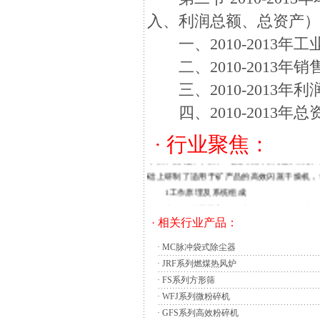
入、利润总额、总资产
用途：用于粉状、颗粒状物料的干燥脱水。常
一、2010-2013年
入内部，逐步使物体中心温度升高，称之外部
二、2010-2013年
这些传统的干燥方法时间长、耗电量大，加热
热，频率为2450MHZ，以每秒24亿5千万
三、2010-2013年
广泛用于化工产品的粉状物料的干燥脱水。例
四、2010-2013年总
品的干燥主要用回转窑、直接或间接加热的圆
低，同时，设备操作自动化程度低、干燥过程
· 行业聚焦：
干燥、流化床干燥、气流闪蒸干燥机的研究和
础上研制了适用于矿产品的高效闪蒸干燥机，
1工作原理及系统组成
高效闪蒸
干燥机
是气流干燥设备的一种，
干燥设备
，当时主要用于制药行业。为了拓宽
· 相关行业产品：
于当时国内市场需求不旺，因此，60年代末至
·
MC脉冲袋式除尘器
1998年开始，真空冷冻
干燥设备
行业的市
·
JRF系列燃煤热风炉
的大型真空冷冻干燥设备，主要是从国外进口
·
FS系列方形筛
方面的问题，使这类国产设备很难推广，这些
·
WFJ系列微粉碎机
作粉末干燥、烘培以及各类玻璃容器的消毒和
·
GFS系列高效粉碎机
干燥处理。双锥回转真空干燥机可以减少物料