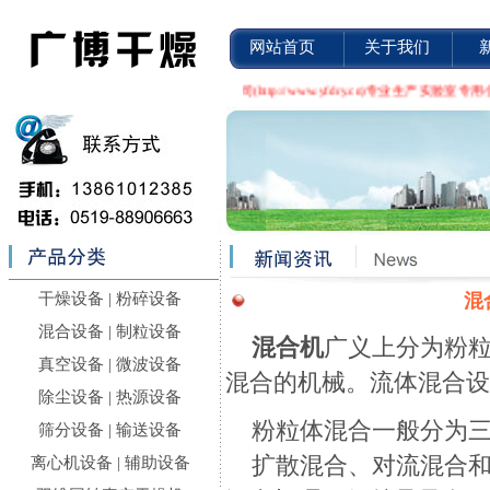
网站首页
关于我们
常州市广博干燥设备有限公司(http://www.yfdry.cn)专业
干燥设备
|
粉碎设备
混
混合设备
|
制粒设备
混合机
广义上分为粉
真空设备
|
微波设备
混合的机械。流体混合
除尘设备
|
热源设备
粉粒体混合一般分为
筛分设备
|
输送设备
扩散混合、对流混合和
离心机设备
|
辅助设备