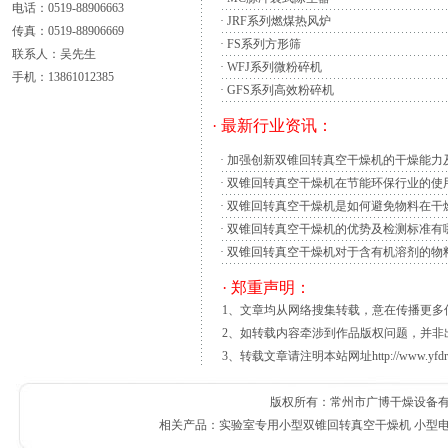
去，
干燥设备
，主要来自日本，欧洲和美国的
电话：0519-88906663
·
JRF系列燃煤热风炉
一乡镇开辟了长江三角洲地区。一般情况下在
传真：0519-88906669
·
FS系列方形筛
个大型企业。然而，记者了解到，干燥设备生
联系人：吴先生
·
WFJ系列微粉碎机
有一个的资格一些老企业在2002年首次实
手机：13861012385
·
GFS系列高效粉碎机
卫生、农业科研、环境保护等研究应用领域，
解、易氧化物质和复杂成分物品进行快速高效
· 最新行业资讯：
次，它的维修工作很简单，因为它的结构比较
·
加强创新双锥回转真空干燥机的干燥能力
全危害，需保证双锥回转真空干燥机的清洁卫
·
双锥回转真空干燥机在节能环保行业的使
双锥回转真空干燥机
的化学清洗就是通过
·
双锥回转真空干燥机是如何避免物料在干
成技先进技术最新研制的一种新型超细微木制
·
双锥回转真空干燥机的优势及检测标准有
的木粉机,通过我公司科研人员的大胆设想,
·
双锥回转真空干燥机对于含有机溶剂的物
细度分析器,是专业致力于轻体物料、纤维类
保安全生产，取代了传统粉碎机直接进料、不
· 郑重声明：
机体内注入自来水起到水冷作用，装入了一种
1、文章均从网络搜集转载，意在传播更
2、如转载内容牵涉到作品版权问题，并非
3、转载文章请注明本站网址http://www.yfdr
版权所有：常州市广博干燥设备有限公
相关产品：
实验室专用小型双锥回转真空干燥机
小型