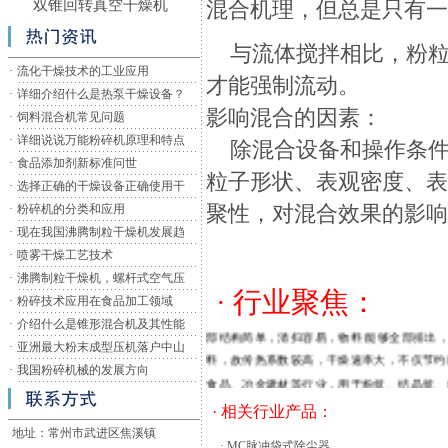
双锥回转真空干燥机
混合机理，但总是只有
与流体搅拌相比，粉粒
·
流化干燥技术的工业应用
才能强制流动。
·
详细介绍什么是热泵干燥设备？
影响混合的因素：
·
饲料混合机常见问题
·
详细说说万能粉碎机原理和特点
除混合设备和操作条件
·
食品添加剂新标准问世
粒子形状、表观密度、
1、 无特色产品
·
选择正确的干燥设备正确使用干
聚性，对混合效果的影
·
粉碎机的分类和应用
虽然我国有众多的干燥设备厂,但这些厂主要
·
现在我国沸腾制粒干燥机发展趋
至近百家生产同一个机型。造成你能做我也能
·
喷雾干燥工艺技术
毛麟角,造成各厂家无特色产品。众多干燥设备
·
沸腾制粒干燥机，螺杆式空气压
取胜。众所周知,干燥设备是以单件设计和单
· 行业聚焦：
·
粉碎技术应用在食品加工领域
燥于一体的新型干燥机。将冷凝器，真空泵与
·
介绍什么是锥形混合机及其性能
部结构简单，清扫容易，物料 能够全部排出
·
亚洲最大粉末成型压机落户中山
料，故传热系数较高，干燥速率大，不仅节约
·
我国粉碎机械的发展方向
食品、冶金建材等行业，用于粉状、结晶状、
湿量的物料干燥到含湿量低于0.5%。
· 相关行业产品：
SZG 双锥回转真空干燥机为双锥形的化工
地址：常州市武进区焦溪镇
·
MC脉冲袋式除尘器