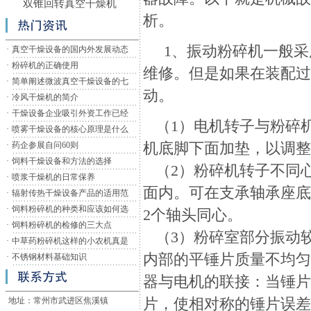
双锥回转真空干燥机
析。
1、振动粉碎机一般采
·
真空干燥设备的国内外发展动态
·
粉碎机的正确使用
维修。但是如果在装配
·
简单阐述微波真空干燥设备的七
动。
·
冷风干燥机的简介
·
干燥设备企业吸引外资工作已经
（1）电机转子与粉碎机
·
喷雾干燥设备的核心原理是什么
机底脚下面加垫，以调
·
药企参展自问60则
·
饲料干燥设备和方法的选择
（2）粉碎机转子不同心
·
喷浆干燥机的日常保养
面内。可在支承轴承座
·
辐射传热干燥设备产品的适用范
·
饲料粉碎机的种类和应该如何选
2个轴头同心。
·
饲料粉碎机的检修的三大点
（3）粉碎室部分振动
·
中草药粉碎机这样的小农机真是
内部的平锤片质量不均
·
不锈钢材料基础知识
器与电机的联接：当锤
片，使相对称的锤片误差
地址：常州市武进区焦溪镇