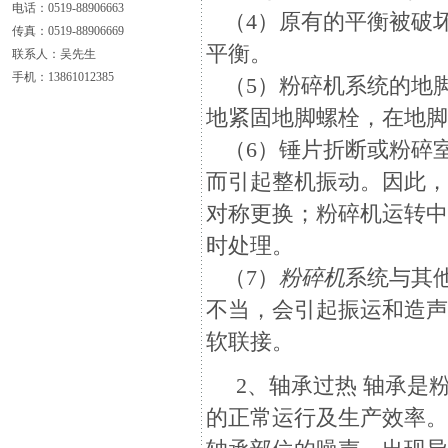
电话：0519-88906663
（4）原有的平衡被破
传真：0519-88906669
平衡。
联系人：吴先生
手机：13861012385
（5）粉碎机系统的地
地紧固地脚螺栓，在地
（6）锤片折断或粉碎
而引起整机振动。因此
对称更换；粉碎机运转
时处理。
（7）
粉碎机
系统与其
不当，会引起振运和造
软联接。
2、轴承过热 轴承是
的正常运行及生产效率