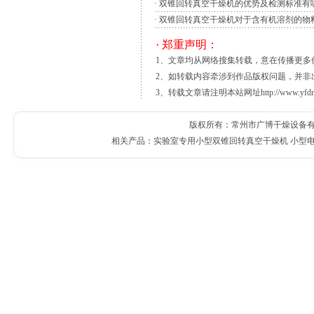
·
双锥回转真空干燥机的优势及检测标准有
潮。
·
双锥回转真空干燥机对于含有机溶剂的物
1998年开始，真空冷冻干燥设备行业的市
· 郑重声明：
大型真空冷冻干燥设备，主要是从国外进口的
1、文章均从网络搜集转载，意在传播更
面的问题，使这类国产设备很难推广，这些问
2、如转载内容牵涉到作品版权问题，并非
颗粒饲料质量届禽鱼的生产性能和家畜的健康（溃
3、转载文章请注明本站网址http://www.yfdr
改进对提高饲料生产效率、饲料产品质量和降
效率的提高、合理的粉碎工艺、粉碎机结构、
版权所有：常州市广博干燥设备有限公
噪声的控制、粉碎机的自动控制、对产品质量
相关产品：
实验室专用小型双锥回转真空干燥机
小型
更好地为饲料生产服务。