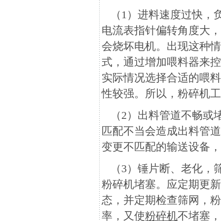
（1）进料速度过快，
电流表指针偏转角度大
会烧坏电机。出现这种
式，通过增加喂料器来
实际情况选择合适的喂
性较强。所以，粉碎机工
（2）出料管道不畅或
匹配不当会造成出料管
变更不匹配的输送设备
（3）锤片断、老化，
粉碎机堵塞。应定期更
态，并定期检查筛网，粉
1 前言
率，又使
粉碎机
不堵塞