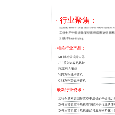
造粒过程即将各类粉状、块状、溶液或熔融状
本标准规定了干燥技术的有关术语。
本标准适用于干燥技术与干燥设备的生产
· 行业聚焦：
2一般术语2.1干燥drying
泛指使物料中所含湿分(水分或其他溶剂)
工业生产中指去除某些原料或用这些原料
2.2烘干heat-drying
利用热能使物料升温，将物料中的湿分汽化
· 相关行业产品：
2.3物料materials
在干燥之前、干燥过程中和干燥之后的物质
·
MC脉冲袋式除尘器
2.3.1新鲜物双锥回转真空干燥机是我公
·
JRF系列燃煤热风炉
因而设备运行平稳。特别设计的 工艺，充分
·
FS系列方形筛
双锥回转真空干燥机工作原理:
·
WFJ系列微粉碎机
在密闭的夹层中通入热能源(如热水，低压蒸
·
GFS系列高效粉碎机
不断地混合，从而达到强化干燥的目的。
· 最新行业资讯：
物料处于真空状态，蒸汽压下降使物料表面的
断地向表面渗透、蒸发、排出，三个
·
加强创新双锥回转真空干燥机的干燥能力
·
双锥回转真空干燥机在节能环保行业的使
早在20世纪60年代，我国已开发出真空冷
·
双锥回转真空干燥机是如何避免物料在干
备，计划用于保健品和农产品加工领域。但由