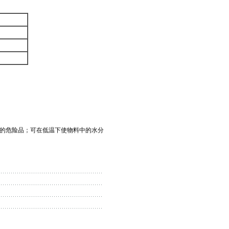
的国内外发展动态进行阐述，以求实现
的危险品；可在低温下使物料中的水分
毒有害物质的排放，可 筛分过程的技
时还与其他许多因素有关，这些因素决
低。但筛孔尺寸愈大，水分影响愈小，
筛分。物料含泥量大（当含泥量大于8%