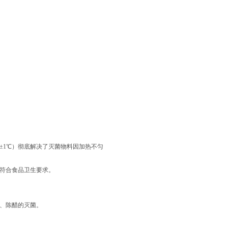
1℃）彻底解决了灭菌物料因加热不匀
符合食品卫生要求。
、陈醋的灭菌。