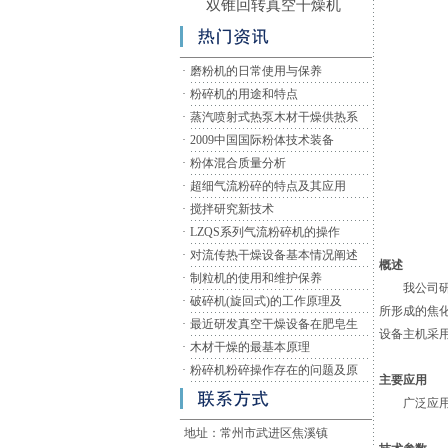
双锥回转真空干燥机
·
磨粉机的日常使用与保养
·
粉碎机的用途和特点
·
蒸汽喷射式热泵木材干燥供热系
·
2009中国国际粉体技术装备
·
粉体混合质量分析
·
超细气流粉碎的特点及其应用
·
搅拌研究新技术
·
LZQS系列气流粉碎机的操作
·
对流传热干燥设备基本情况阐述
概述
·
制粒机的使用和维护保养
我公司研制
·
破碎机(旋回式)的工作原理及
所形成的焦
·
最近研发真空干燥设备在肥皂生
设备主机采
·
木材干燥的最基本原理
·
粉碎机粉碎操作存在的问题及原
主要应用
广泛应用于
地址：常州市武进区焦溪镇