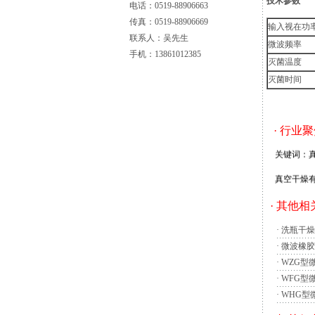
技术参数
电话：0519-88906663
传真：0519-88906669
输入视在功率
联系人：吴先生
微波频率 2
手机：13861012385
灭菌温度 
灭菌时间 
摘要：真空
· 行业
交流信息，
关键词：真
真空干燥有
汽化，易于
· 其他
术经济指标
定筛分的结
·
洗瓶干燥
一、被筛
·
微波橡胶
包括物料本
·
WZG型
当物料细粒
·
WFG型
所以对于含
·
WHG型
时）应当采