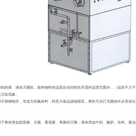
的膏、液体灭菌机，能将物料的温度自动控制在所需的温度范围内，（温差不大于±
化洁垢现象。
用不锈钢制作，管道为四氟材料，料泵为食品级隔膜泵，整机可实行无菌操作从而保证
膏体类如甜面酱、豆酱、番茄酱、果酱的灭菌；液体类如牛奶、酸奶、饮料、酱油