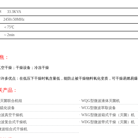
 33.3KVA
450±50MHz
＜75℃
～2min
干燥设备种类较多，应用领域广泛，发展比较迅速。本文仅就其中几种真空干燥设备
聚焦：
找出发展真空干燥设备需解决的难题，提高我国真空干燥设备水平的目的。
空干燥；干燥设备；冷冻干燥
许多优点：在低压下干燥时氧含量低，能防止被干燥物料氧化变质，可干燥易燃易爆
干燥热敏性物料；能回收被干燥物料中的贵重和有用的成分；能防止被干燥物料中有
相关产品：
是筛分效率和生产率。前者为质量指标，后者为数量指标。它们之间有一定的关系，同
果。影响筛分过程的因素大体可以分三类：
灭菌联合机组
·
WQG型微波液体灭菌机
分物料的物理性质
硫化设备
·
WCG型微波萃取设备
身的粒度组成、湿度、含泥量和粒子的形状等。
微波真空干燥机
·
WXG型微波箱式干燥（灭菌）机
含量较大时，筛子的生产率也大。当物料的湿度较大时，一般来说筛分效率都会降
微波复合式干燥机
·
WDG型微波带式干燥（灭菌）机
水分较大的湿物料，为了改善筛分过程，一般可以采用加大筛孔的办法，或者采用湿式
微波组合式干燥机
用湿式筛分，或预先洗矿。