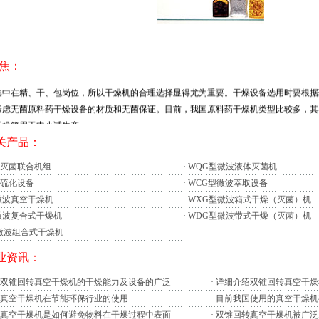
聚焦：
原料药进口国对我国制药企业的生产过程提出了更高的要求，因此各种认证迅速在
集中在精、干、包岗位，所以干燥机的合理选择显得尤为重要。干燥设备选用时要根据
考虑无菌原料药干燥设备的材质和无菌保证。目前，我国原料药干燥机类型比较多，其
箱用于中小试生产
为较古老的干燥装置，箱内被加热板分成若干层。加热板中通入热水或低压蒸汽作
相关产品：
上，关闭箱，箱内用真空泵抽真空。加热板在加热介质的循环流动中将药品加热
灭菌联合机组
·
WQG型微波液体灭菌机
在累积了1500多次遍布各种应用领域的安装经验之后，根据目前PET市场要求在能源的
硫化设备
·
WCG型微波萃取设备
PET加工理念。
微波真空干燥机
·
WXG型微波箱式干燥（灭菌）机
微波复合式干燥机
·
WDG型微波带式干燥（灭菌）机
专利能源管理工具包（简称EMK）PET干燥系统可以根据生产线的实际吞吐量自动
微波组合式干燥机
能量、物料在料斗中的停留时间、需要的冷却水量等一系列干燥参数，确保不产生废能
行业资讯：
只开到最大产能的60%，在保证工艺产品技术水平不断提升
馈显示，我国化工行业期待干燥设备制造业按照高品质、低能耗、环保型的要求调
双锥回转真空干燥机的干燥能力及设备的广泛
·
详细介绍双锥回转真空干燥
这一要求，就必须进一步加强基础研究，同时在应用研发方面，既要注重国际间的交流
真空干燥机在节能环保行业的使用
·
目前我国使用的真空干燥机
术、新应用领域的开发，又要注重传统工艺和传统应用领域的革新与创新。这也是我国
真空干燥机是如何避免物料在干燥过程中表面
·
双锥回转真空干燥机被广泛