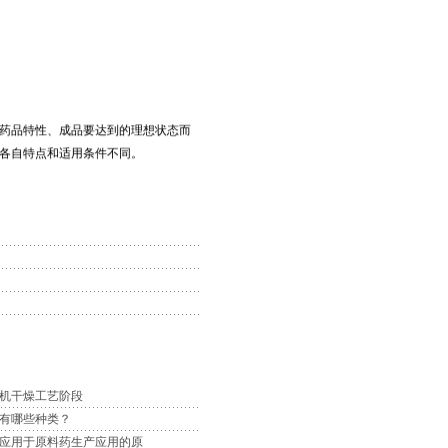
制药行业展开。对原料药来说，这些认
药品特性、成品要达到的理想状态而
各自特点和适用条件不同。
为加热介质，将铺有待干燥药品的料盘
使用上提供创新性解决方案的趋势，已经开
调节干燥过程，控制诸如干燥气流、加热
，干燥机使用的能量只是按需而取。
整产品结构。干燥设备行业内的专家指
机干燥工艺阶段
与合作，又要注重知识产权的保护；既
有哪些种类？
干燥设备
行业做大做强的必由之路。
应用于原料药生产应用的原