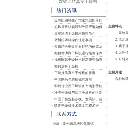
双锥回转真空干燥机
·
近阶段钢材生产增速急剧回落的
主要特点
·
热风循环烘箱遇到故障应该如何
1. 系统
·
真空冷冻干燥技术原理简介
2. 流水
·
塑料粉碎机操作注意事项
3. 烘干
·
金属结合剂金刚石砂轮的研究及
4. 无热
·
如何对沸腾干燥机进行维修保养
5. 可针
·
浅析国际干燥技术最新研究动态
·
如何选择干燥机
主要用途
·
正确操作真空干燥机的步骤
各种玻璃瓶
·
中国制药包装机械的发展
·
制药行业用干燥设备市场形势稳
·
冷冻干燥机与除湿干燥机的区别
·
中国干燥业起步晚、发展快、前
·
喷雾干燥机技术基本工程术语
地址：常州市武进区焦溪镇