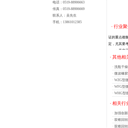
电话：0519-88906663
传真：0519-88906669
联系人：吴先生
手机：13861012385
· 行业
近年来，各
证的重点都
定，尤其要
▲真空干燥
真空干燥箱
· 其他
放在加热板
·
洗瓶干燥
Pivoan
·
微波橡胶
发出了独特的
·
WZG型
·
WFG型
这个智能化
·
WHG型
空气所需的
· 相关
如果生产线
根据市场反
·
加强创新
出，要达到
·
双锥回转
要注重新技
·
双锥回转