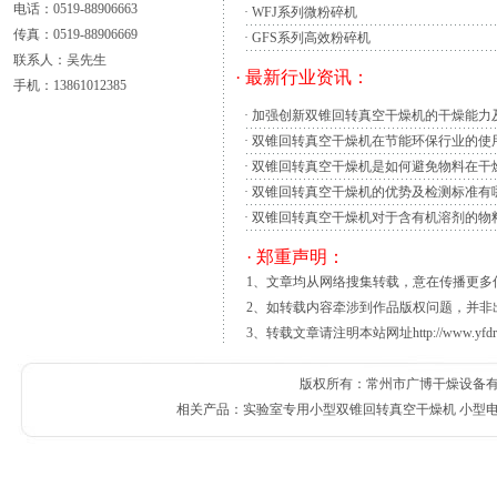
电话：0519-88906663
在医药工业,食品工业,科研和其他部门得到广
·
WFJ系列微粉碎机
传真：0519-88906669
于冻干后产品重量减轻运输费用减少了,能长
·
GFS系列高效粉碎机
联系人：吴先生
副产品加工过程中必不可少的加工工序。随着
· 最新行业资讯：
手机：13861012385
的储量的日益枯竭。原有的燃油、燃煤等高耗
设备
，而且安全、环保、节能
干燥设备
，显得
·
加强创新双锥回转真空干燥机的干燥能力
热泵
干燥设备
在这种环境下应运而生。热泵干燥
·
双锥回转真空干燥机在节能环保行业的使
申请截止： 2009-3-29
·
双锥回转真空干燥机是如何避免物料在干
展会对象： 商家
·
双锥回转真空干燥机的优势及检测标准有
展会区域： 国内展会
·
双锥回转真空干燥机对于含有机溶剂的物
展会地区： 北京/北京城区
· 郑重声明：
具体地址： 北京展览馆
1、文章均从网络搜集转载，意在传播更
展出行业：
2、如转载内容牵涉到作品版权问题，并非
参展范围： 粉体机械设备： 包括破碎，
3、转载文章请注明本站网址http://www.yfdr
送，散料装卸及仓储机械设备；气源，传动，
表面积及孔径分析仪，白度计，微纳米颗粒图
版权所有：常州市广博干燥设备有限公
由干燥仓、捕水仓、预冷槽、加热系统、真空系
相关产品：
实验室专用小型双锥回转真空干燥机
小型
130℃,工作真空13.3～ 133Pa,干燥时间 ≤ 1
真空冷冻干燥
技术应用现状目前,世界上
美国和日本市场上出售的脱水食品中冻干食品已
的7~8倍,其经济效益十分可观。