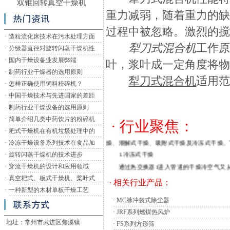
双锥回转真空干燥机
重力减弱，随着重力的
过程中被忽略。激烈的
·
造粒流化床技术在污水处理方面
犁刀式混合机
工作
·
分级器直径对旋转闪蒸干燥机性
·
国内干燥设备业发展弊端
叶，浆叶成一定角度将
·
制药行业干燥器的选用原则
犁刀式混合机
适用
·
怎样正确使用饲料粉碎机？
·
中国干燥技术与先进国家的差距
·
制药行业干燥设备的选用原则
·
简单介绍几类中药饮片的粉碎机
· 行业聚焦：
我们在工业上面要进行空气的压缩与传送，就
·
耙式干燥机在有机垃圾处理中的
燥、潮解式干燥、吸附式干燥及冷冻式干燥。
·
冷冻干燥设备系列技术在食品加
1.冷冻式干燥
·
旋转闪蒸干燥机的技术进步
通过热交换器1进入管道的干燥冷空气又从
·
穿流干燥机的设计和应用领域
潮湿高温空气通过第一级交换器1将部分传
·
真空耙式、板式干燥机、桨叶式
· 相关行业产品：
热交换器2中有一个致冷回路，在这个回路
·
一种新型的木材单板干燥工艺
尽管在一般应用中压缩冷冻
干燥机
在很多
·
MC脉冲袋式除尘器
长。而且还很好的保存了包装中的食品的原有
·
JRF系列燃煤热风炉
地址：常州市武进区焦溪镇
暴露了出来。 在常温下采用真空包装保质期
·
FS系列方形筛