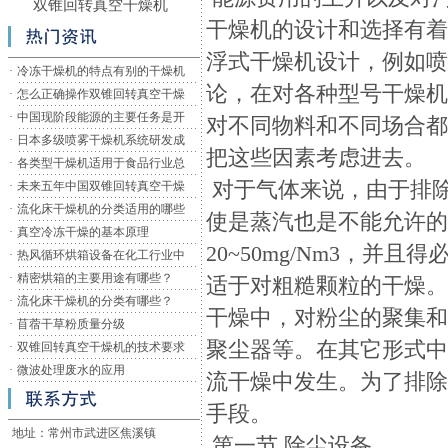
双锥回转真空干燥机
干燥机的设计和选择有
浮式干燥机设计，例如
·
冷冻干燥机的特点有别的干燥机
论，在对各种型号干燥
·
怎么正确操作双锥回转真空干燥
·
中国现阶段能源的主要任务是开
对不同物料和不同场合
·
日本多级喷雾干燥机系统研发成
把这些因素考虑进去。
·
各类型干燥机适用于食品行业总
对于气体来说，由于排
·
未来五年中国双锥回转真空干燥
·
流化床干燥机的分类适用的哪些
使是蒸汽也是不能允许
·
真空冷冻干燥的基本原理
20~50mg/Nm3，
·
热风循环烘箱设备在化工行业中
·
精密烘箱的主要用途有哪些？
适于对粗糙颗粒的干燥
·
流化床干燥机的分类有哪些？
干燥中，对粉尘的聚集
·
苜蓿干草粉质量分级
聚尘器等。在其它形式
·
双锥回转真空干燥机的技术要求
·
微波处理废水的应用
流干燥中发生。为了排
手段。
地址：常州市武进区焦溪镇
第一节 除尘设备