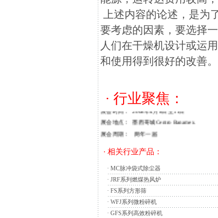
上述内容的论述，是为
振动筛分设备
的动力源振动电机可产生圆形、
振动筛分设备一向利用振动电机作为简单可
要考虑的因素，要选择
从而有效完成各种作业。
人们在干燥机设计或运
直线型振动：振动体(振动箱体和物料)的
筛即被称为直线振动筛或直线筛。将两台相同
和使用得到很好的改善
两墨西哥塑料展盛会－
第十五届墨西哥国际塑料工业展览会
· 行业聚焦：
展会时间： 2008年4月8日至11日
展会地点： 墨西哥城Centro Banamex.
展会周期： 两年一届
截止时间：展位预定完为止
· 相关行业产品：
参展范围：塑料机械，橡胶机械及相关辅助设
·
MC脉冲袋式除尘器
·
JRF系列燃煤热风炉
展会介绍:
·
FS系列方形筛
PLASTIMAGEN Mexico 为墨西
·
WFJ系列微粉碎机
的情况。这种物体可以是固态,也可以是液态
·
GFS系列高效粉碎机
等。这一除去物体中湿分的过程被称为“去湿