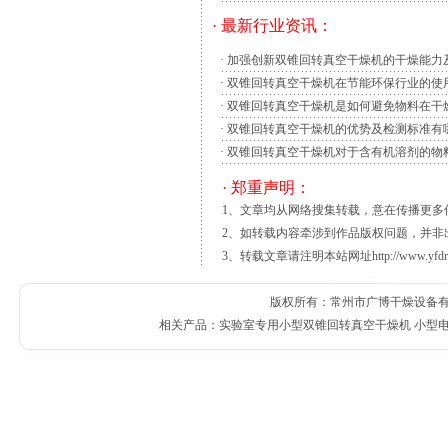
通常,人们把采用热物理方法去湿的过程称为
· 最新行业资讯：
发、冷凝、升华等相变过程与物体分离以达到
·
加强创新双锥回转真空干燥机的干燥能力
有的去湿手段,例如液体被加热而浓缩,虽然
·
双锥回转真空干燥机在节能环保行业的使
Rieter公司推出的新型CENTRO系列离心干
·
双锥回转真空干燥机是如何避免物料在干
CENTRO系列
干燥机
设计用于水下造粒和
·
双锥回转真空干燥机的优势及检测标准有
装置优化了干燥工艺，降低了能耗，与其他干
·
双锥回转真空干燥机对于含有机溶剂的物
其他设备相比，CENTRO离心
干不能有太多的
持片状矿物的特性,提高粉料的涂布遮盖能力
· 郑重声明：
2 非金属矿超细粉碎设备的发展现状
1、文章均从网络搜集转载，意在传播更
超细粉碎设备是其整体技术的关键。80年代
2、如转载内容牵涉到作品版权问题，并非
通过引进、消化、吸收和组织技术攻关,开始
3、转载文章请注明本站网址http://www.yfdr
其设备性能也达到国际先进水平。近几年来,
版权所有：常州市广博干燥设备有限公
相关产品：
实验室专用小型双锥回转真空干燥机
小型