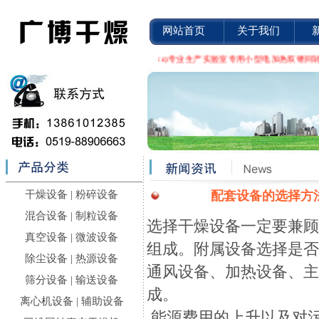
网站首页
关于我们
设备有限公司(http://www.yfdry.cn)专业生产实验室专用小型电加热双锥
干燥设备
|
粉碎设备
配套设备的选择方
混合设备
|
制粒设备
选择干燥设备一定要兼
真空设备
|
微波设备
组成。附属设备选择是
除尘设备
|
热源设备
通风设备、加热设备、
筛分设备
|
输送设备
成。
离心机设备
|
辅助设备
能源费用的上升以及对