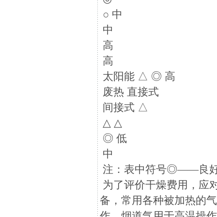
○ 中
中
高
高
太阳能 △ ◎ 高
废热 直接式
间接式 △
△ △
◎ 低
中
注：表中符号◎——良好
为了评价干燥费用，应
备，常用各种被加热的
作，烟道气用于高温操